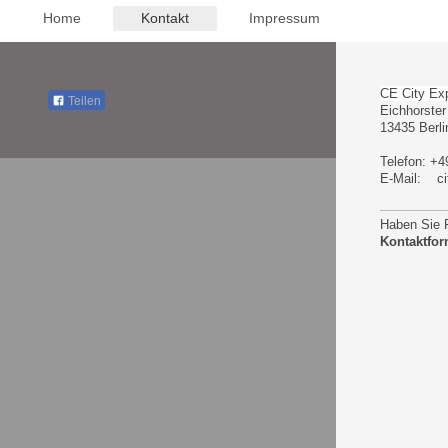
Home
Kontakt
Impressum
CE City Ex
Teilen
Eichhorste
13435
Berli
Telefon: +4
E-Mail: ci
Haben Sie F
Kontaktfor